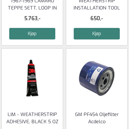
1967-1969 CAMARO
WEATHERSTRIP
TEPPE SETT. LOOP IN
INSTALLATION TOOL
BLACK
KIT.
5.763,-
650,-
Kjøp
Kjøp
LIM - WEATHERSTRIP
GM PF454 Oljefilter
ADHESIVE. BLACK 5 OZ
Acdelco
3M