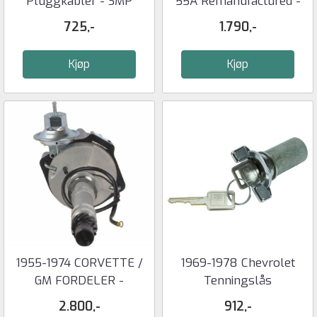
Pluggkabler - SMP
55A Remanufactured -
ACDELCO
725,-
1.790,-
Kjøp
Kjøp
1955-1974 CORVETTE /
1969-1978 Chevrolet
GM FORDELER -
Tenningslås
CARDONE
2.800,-
912,-