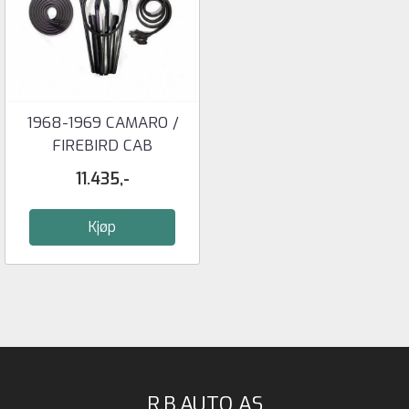
1968-1969 CAMARO /
FIREBIRD CAB
PAKNINGSSETT - ...
11.435,-
Kjøp
R.B.AUTO AS