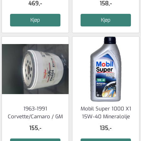
469,-
158,-
Kjøp
Kjøp
1963-1991
Mobil Super 1000 X1
Corvette/Camaro / GM
15W-40 Mineralolje
PH454 Oljefilter
155,-
135,-