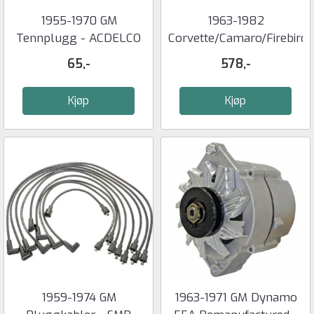
1955-1970 GM
1963-1982
Tennplugg - ACDELCO
Corvette/Camaro/Firebird
R45S
Bremseklosser
65,-
578,-
Kjøp
Kjøp
1959-1974 GM
1963-1971 GM Dynamo