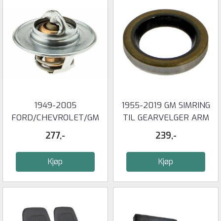
1949-2005
1955-2019 GM SIMRING
FORD/CHEVROLET/GM
TIL GEARVELGER ARM
THERMOSTAT 195 F
PÅ ...
277,-
239,-
Kjøp
Kjøp