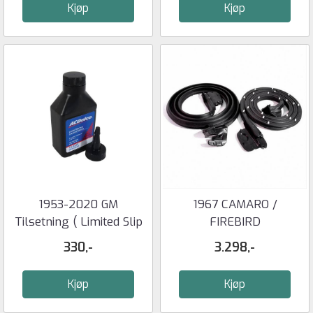
Kjøp
Kjøp
1953-2020 GM
1967 CAMARO /
Tilsetning ( Limited Slip
FIREBIRD
) til ...
DØRPAKNINGER -
330,-
3.298,-
METRO ...
Kjøp
Kjøp