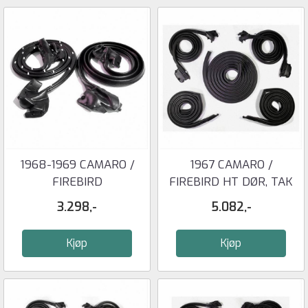
1968-1969 CAMARO /
1967 CAMARO /
FIREBIRD
FIREBIRD HT DØR, TAK
DØRPAKNINGER -
OG BAGGASJE ...
3.298,-
5.082,-
METRO ...
Kjøp
Kjøp