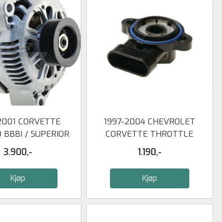
2001 CORVETTE
1997-2004 CHEVROLET
BBBI / SUPERIOR
CORVETTE THROTTLE
REMAN ...
POSITION ...
3.900,-
1.190,-
Kjøp
Kjøp