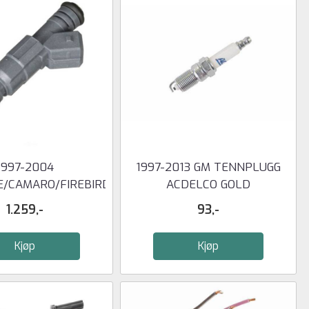
1997-2004
1997-2013 GM TENNPLUGG
/CAMARO/FIREBIRD
ACDELCO GOLD
NJECTOR / ...
1.259,-
93,-
Kjøp
Kjøp