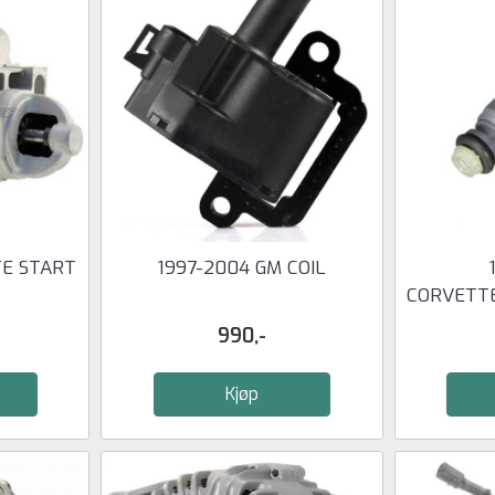
TE START
1997-2004 GM COIL
CORVETTE
I
990,-
Kjøp