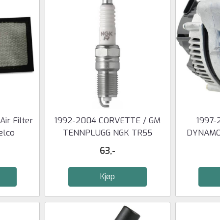
ir Filter
1992-2004 CORVETTE / GM
1997-
elco
TENNPLUGG NGK TR55
DYNAMO 
63,-
Kjøp