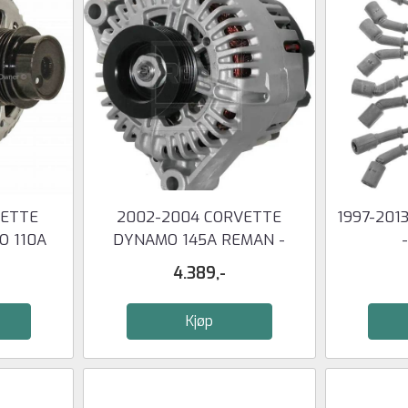
VETTE
2002-2004 CORVETTE
1997-201
 110A
DYNAMO 145A REMAN -
MANUELL
4.389,-
Kjøp