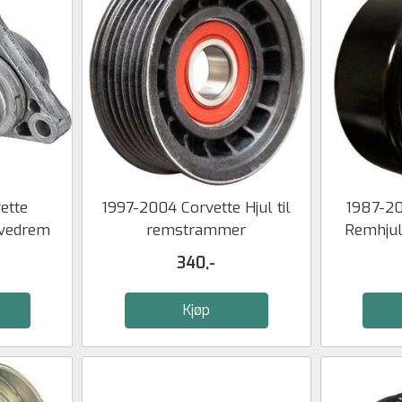
ette
1997-2004 Corvette Hjul til
1987-20
vedrem
remstrammer
Remhjul
340,-
Kjøp