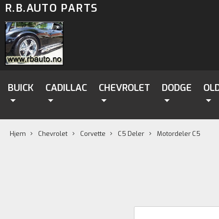
R.B.AUTO PARTS
BUICK
CADILLAC
CHEVROLET
DODGE
OL
Hjem
Chevrolet
Corvette
C5 Deler
Motordeler C5