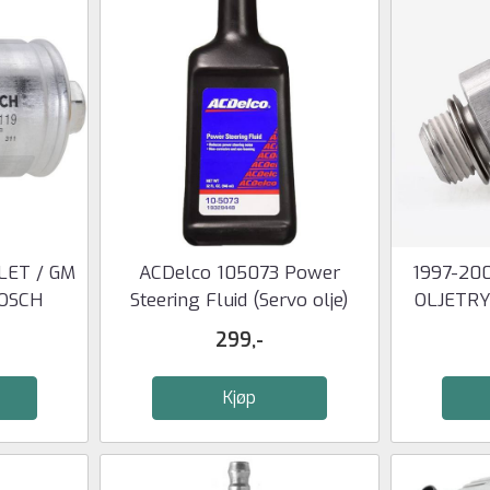
LET / GM
ACDelco 105073 Power
1997-20
BOSCH
Steering Fluid (Servo olje)
OLJETRY
299,-
Kjøp