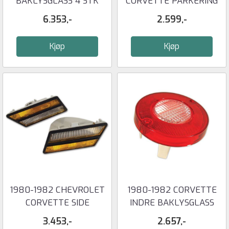
BAKLYSGLASS 4 STK
CORVETTE PARKERING
LYS VENSTE
6.353,-
2.599,-
Kjøp
Kjøp
1980-1982 CHEVROLET
1980-1982 CORVETTE
CORVETTE SIDE
INDRE BAKLYSGLASS
MARKERINGSLYS ...
MED RYGGELYS
3.453,-
2.657,-