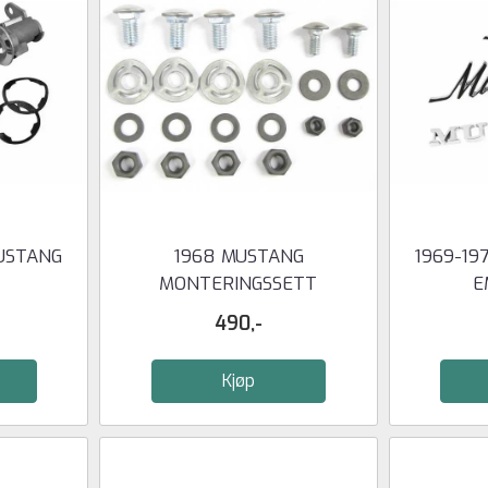
MUSTANG
1968 MUSTANG
1969-19
MONTERINGSSETT
E
STØTFANGER FRONT
490,-
Kjøp