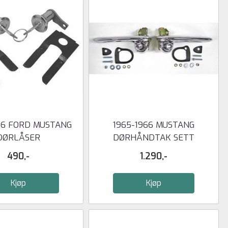
66 FORD MUSTANG
1965-1966 MUSTANG
DØRLÅSER
DØRHÅNDTAK SETT
490,-
1.290,-
Kjøp
Kjøp