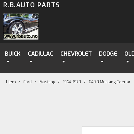
R.B.AUTO PARTS
BUICK
CADILLAC
CHEVROLET
DODGE
OL
Hjem
Ford
Mustang
1964-1973
64-73 Mustang Exteriør