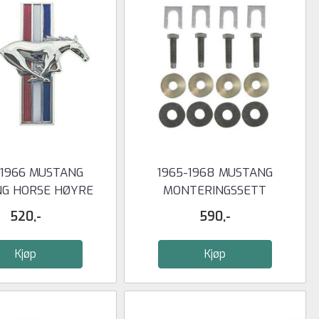
-1966 MUSTANG
1965-1968 MUSTANG
NG HORSE HØYRE
MONTERINGSSETT
EMSKJERM ...
STØTFANGER BAK
520,-
590,-
Kjøp
Kjøp