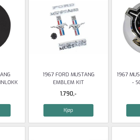
TANG
1967 FORD MUSTANG
1967 MU
SINLOKK
EMBLEM KIT
- 
1.790,-
Kjøp