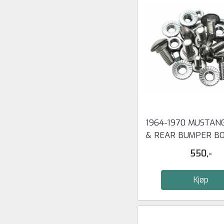
1964-1970 MUSTAN
& REAR BUMPER BOL
...
550,-
Kjøp