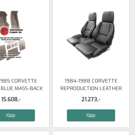
1985 CORVETTE
1984-1988 CORVETTE
 BLUE MASS-BACK
REPRODUCTION LEATHER
COUPE
STANDARD ...
15.608,-
21.273,-
Kjøp
Kjøp