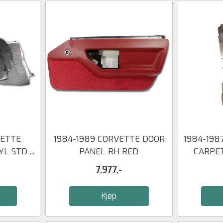
VETTE
1984-1989 CORVETTE DOOR
1984-198
L STD ...
PANEL RH RED
CARPET
7.977,-
Kjøp