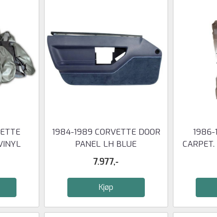
VETTE
1984-1989 CORVETTE DOOR
1986-
VINYL
PANEL LH BLUE
CARPET. 
.
7.977,-
Kjøp