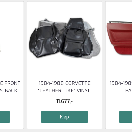
TE FRONT
1984-1988 CORVETTE
1984-19
SS-BACK
"LEATHER-LIKE" VINYL
PA
STANDARD ...
11.677,-
Kjøp