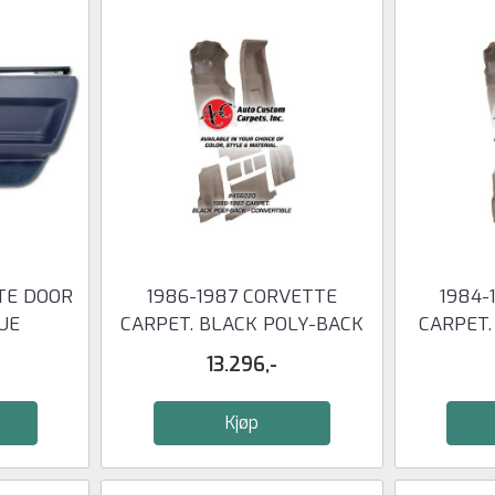
TE DOOR
1986-1987 CORVETTE
1984-
UE
CARPET. BLACK POLY-BACK
CARPET.
...
13.296,-
Kjøp