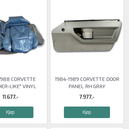
1988 CORVETTE
1984-1989 CORVETTE DOOR
HER-LIKE" VINYL
PANEL RH GRAY
TANDARD ...
11.677,-
7.977,-
Kjøp
Kjøp