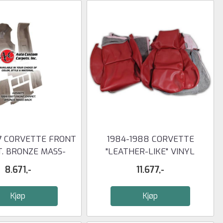
7 CORVETTE FRONT
1984-1988 CORVETTE
. BRONZE MASS-
"LEATHER-LIKE" VINYL
BACK
STANDARD ...
8.671,-
11.677,-
Kjøp
Kjøp