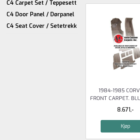
C4 Carpet Set / Teppesett
C4 Door Panel / Dørpanel
C4 Seat Cover / Setetrekk
1984-1985 COR
FRONT CARPET. BL
BACK
8.671,-
Kjøp