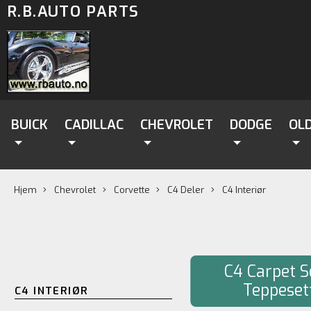
R.B.AUTO PARTS
BUICK
CADILLAC
CHEVROLET
DODGE
OL
Hjem
Chevrolet
Corvette
C4 Deler
C4 Interiør
C4 Carpet S
Teppeset
C4 INTERIØR