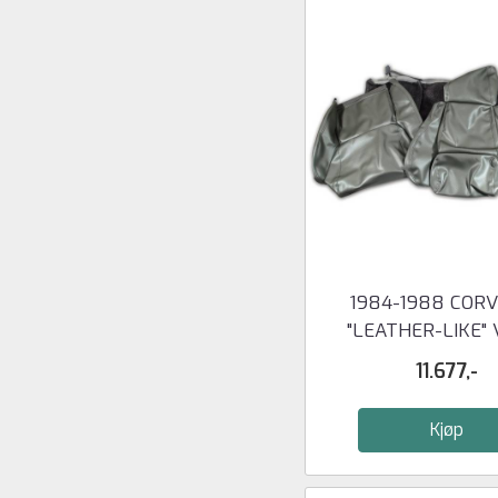
1984-1988 COR
"LEATHER-LIKE" 
STANDARD ..
11.677,-
Kjøp