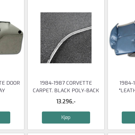
TE DOOR
1984-1987 CORVETTE
1984-
AY
CARPET. BLACK POLY-BACK
"LEAT
COUPE
S
13.296,-
Kjøp