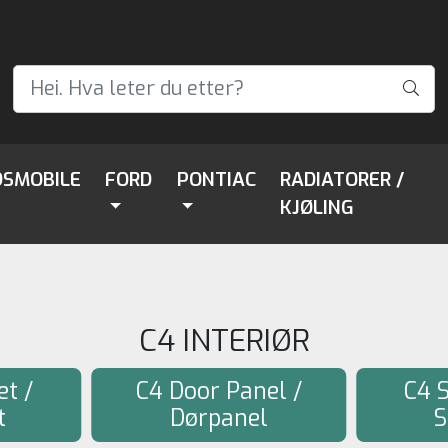
DSMOBILE
FORD
PONTIAC
RADIATORER /
KJØLING
C4 INTERIØR
et /
C4 Door Panel /
C4 S
t
Dørpanel
S